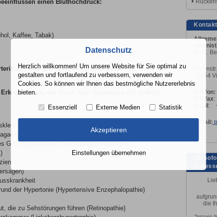
beeinflussen einen Bluthochdruck:
Rücken
Kontak
ol, Kaffee, Tabak)
Allgeme
s
Internis
Datenschutz
Dr. C. Be
Herzlich willkommen! Um unsere Website für Sie optimal zu
rteriosklerose
und ist der
Hauptrisikofaktor für
Bärenstr.
gestalten und fortlaufend zu verbessern, verwenden wir
78054 V
Cookies. So können wir Ihnen das bestmögliche Nutzererlebnis
bieten.
 Erkrankungen, die durch eine Hypertonie mit bedingt
Telefon:
Telefax
:
Mobil
: 
Essenziell
Externe Medien
Statistik
E-Mail:
p
sklerose, Arteriosklerose)
Akzeptieren
agader (Aortenaneurysma)
s Gehirns (Zerebrale Durchblutungsstörungen)
Einstellungen übernehmen
)
Ab sofo
zienz)
Adresse
versagen)
lusskrankheit
Lieb
und der Hypertonie (Hypertensive Enzephalopathie)
aufgrun
die I
t, die zu Sehstörungen führen (Retinopathie)