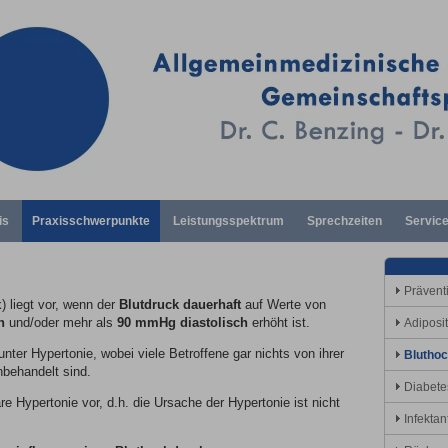
is
Praxisschwerpunkte
Leistungsspektrum
Sprechzeiten
Servic
Prävent
) liegt vor, wenn der
Blutdruck dauerhaft
auf Werte von
h
und/oder mehr als
90 mmHg diastolisch
erhöht ist.
Adiposi
nter Hypertonie, wobei viele Betroffene gar nichts von ihrer
Blutho
behandelt sind.
Diabetes
äre Hypertonie vor, d.h. die Ursache der Hypertonie ist nicht
Infektanf