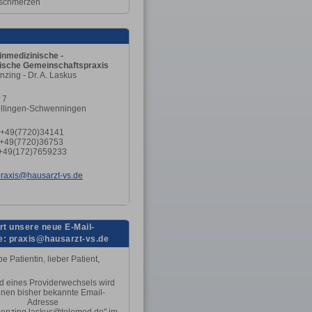
schmerzen
t
inmedizinische -
tische
Gemeinschaftspraxis
nzing - Dr. A. Laskus
 7
illingen-Schwenningen
+49(7720)34141
 +49(7720)36753
+49(172)7659233
raxis@hausarzt-vs.de
rt unsere neue E-Mail-
: praxis@hausarzt-vs.de
e Patientin, lieber Patient,
d eines Providerwechsels wird
hnen bisher bekannte Email-
Adresse