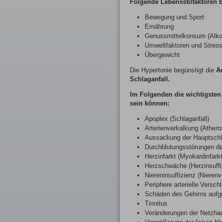
Folgende Lebensstilfaktoren 
Bewegung und Sport
Ernährung
Genussmittelkonsum (Alkoh
Umweltfaktoren und Stres
Übergewicht
Die Hypertonie begünstigt die
A
Schlaganfall.
Im Folgenden die wichtigsten
sein können:
Apoplex (Schlaganfall)
Arterienverkalkung (Athero
Aussackung der Hauptschl
Durchblutungsstörungen de
Herzinfarkt (Myokardinfarkt
Herzschwäche (Herzinsuffi
Niereninsuffizienz (Nieren
Periphere arterielle Versch
Schäden des Gehirns aufgr
Tinnitus
Veränderungen der Netzhau