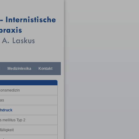
e
Medizinlexika
Kontakt
ionsmedizin
tas
chdruck
 mellitus Typ 2
älligkeit