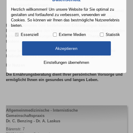
Krebserkrankungen
Herzlich willkommen! Um unsere Website für Sie optimal zu
Chronisch entzündliche Erkrankungen (Neurodermitis, Rheuma)
gestalten und fortlaufend zu verbessern, verwenden wir
Psychische Erkrankungen (Depressionen, Angststörungen)
Cookies. So können wir Ihnen das bestmögliche Nutzererlebnis
bieten.
Bei angeborenen
oder
bestehenden Erkrankungen
kann
die
Ernährungstherapie
den Verlauf günstig beeinflussen, Beschwerden
Essenziell
Externe Medien
Statistik
lindern, Folgeerkrankungen vermeiden und
den Therapieerfolg
fördern
.
Akzeptieren
Gerne beraten wir Sie, wie Sie durch
ernährungsmedizinische
Maßnahmen Ihre Gesundheit
erhalten und
steigern
können
Einstellungen übernehmen
Ihr Nutzen
Die Ernährungsberatung dient Ihrer persönlichen Vorsorge und
ermöglicht Ihnen ein gesundes und langes Leben.
Allgemeinmedizinische - Internistische
Gemeinschaftspraxis
Dr. C. Benzing - Dr. A. Laskus
Bärenstr. 7